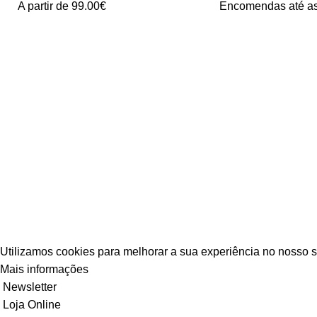
A partir de 99.00€
Encomendas até a
Contactos
Categorias d
Acessórios
Kits de Al
(+351) 302 041 559
(Chamada para a rede fixa nacional)
Rua do Casalinho 10-12
2025-223 Alcanede – Santarém
Info@fortis-alarms.com
© 2026
Fortis-alarms
. All rights reserved
Desenvolvido por
WOY
- Marketing Digital, Desenvolvimen
Utilizamos cookies para melhorar a sua experiência no nosso s
Mais informações
Aceitar
Newsletter
Loja Online