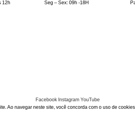
s 12h
Seg – Sex: 09h -18H
Pa
e produto
Políticas de Privacidade
 de Alarme
Termos e Condições
Política de Privacidade
armes
POLÍTICA DE PRIVACID
FORTIS S8®
Política de Cookies (UE)
to WEB, APP
Facebook
Instagram
YouTube
ite. Ao navegar neste site, você concorda com o uso de cookies