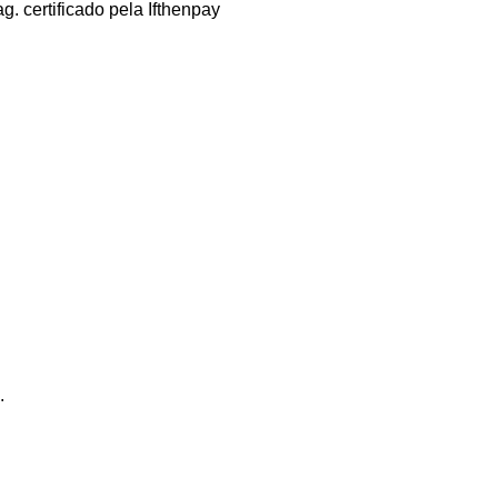
g. certificado pela Ifthenpay
Informação Legal
Resolução de Conflitos
ADE APP
.