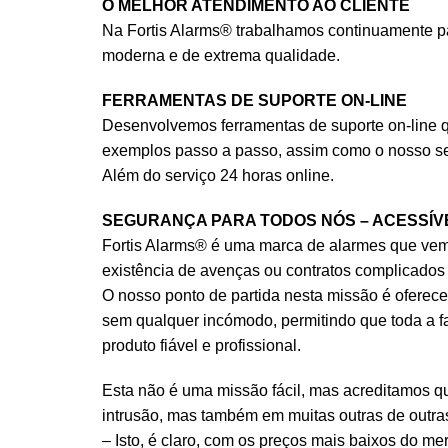
O MELHOR ATENDIMENTO AO CLIENTE
Na Fortis Alarms® trabalhamos continuamente para
moderna e de extrema qualidade.
FERRAMENTAS DE SUPORTE ON-LINE
Desenvolvemos ferramentas de suporte on-line q
exemplos passo a passo, assim como o nosso se
Além do serviço 24 horas online.
SEGURANÇA PARA TODOS NÓS – ACESSÍV
Fortis Alarms® é uma marca de alarmes que vem s
existência de avenças ou contratos complicados 
O nosso ponto de partida nesta missão é oferecer-
sem qualquer incómodo, permitindo que toda a f
produto fiável e profissional.
Esta não é uma missão fácil, mas acreditamos qu
intrusão, mas também em muitas outras de outras
– Isto, é claro, com os preços mais baixos do me