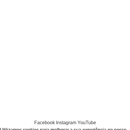
Termos e Condições
Política de Privacidade
POLÍTICA DE PRIVACIDADE APP FORTIS S8®
Política de Cookies (UE)
Informação Legal
Resolução de Conflitos
© 2026
Fortis-alarms
. All rights reserved
Desenvolvido por
WOY
- Marketing Digital,
Desenvolvimento WEB, APP
Facebook
Instagram
YouTube
Utilizamos cookies para melhorar a sua experiência no nosso