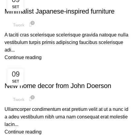
INSPIRATION
SET
Minimalist Japanese-inspired furniture
0
Twork
A taciti cras scelerisque scelerisque gravida natoque nulla
vestibulum turpis primis adipiscing faucibus scelerisque
adi...
Continue reading
09
DECORATION
SET
New home decor from John Doerson
0
Twork
Ullamcorper condimentum erat pretium velit at ut a nunc id
a adeu vestibulum nibh urna nam consequat erat molestie
lacin...
Continue reading