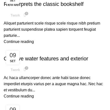
SET
Reinterprets the classic bookshelf
0
Twork
Aliquet parturient scele risque scele risque nibh pretium
parturient suspendisse platea sapien torquent feugiat
parturie...
Continue reading
DECORATION
09
Creative water features and exterior
SET
0
Twork
Ac haca ullamcorper donec ante habi tasse donec
imperdiet eturpis varius per a augue magna hac. Nec hac
et vestibulum du...
Continue reading
09