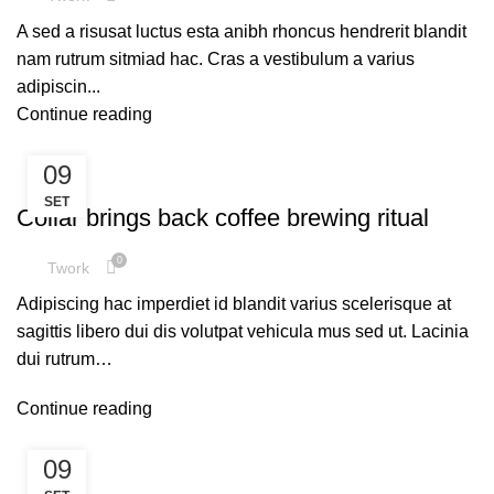
A sed a risusat luctus esta anibh rhoncus hendrerit blandit
nam rutrum sitmiad hac. Cras a vestibulum a varius
adipiscin...
Continue reading
09
FURNITURE
SET
Collar brings back coffee brewing ritual
0
Twork
Adipiscing hac imperdiet id blandit varius scelerisque at
sagittis libero dui dis volutpat vehicula mus sed ut. Lacinia
dui rutrum…
Continue reading
09
DESIGN TRENDS