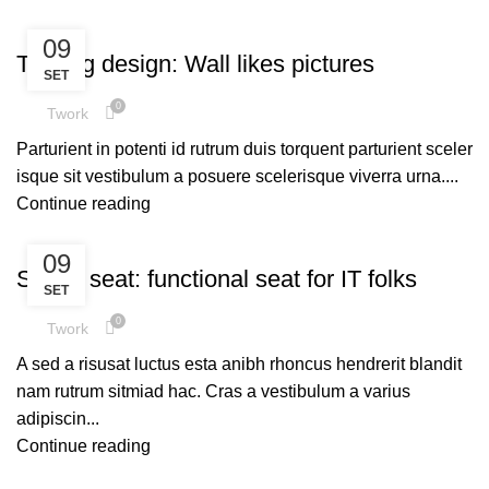
DESIGN TRENDS
09
The big design: Wall likes pictures
SET
0
Twork
Parturient in potenti id rutrum duis torquent parturient sceler
isque sit vestibulum a posuere scelerisque viverra urna....
Continue reading
FURNITURE
09
Sweet seat: functional seat for IT folks
SET
0
Twork
A sed a risusat luctus esta anibh rhoncus hendrerit blandit
nam rutrum sitmiad hac. Cras a vestibulum a varius
adipiscin...
Continue reading