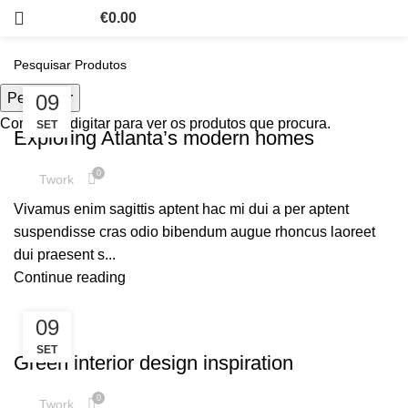
€
0.00
Pesquisar
09
DECORATION
Comece a digitar para ver os produtos que procura.
SET
Exploring Atlanta’s modern homes
0
Twork
Vivamus enim sagittis aptent hac mi dui a per aptent
suspendisse cras odio bibendum augue rhoncus laoreet
dui praesent s...
Continue reading
09
INSPIRATION
SET
Green interior design inspiration
0
Twork