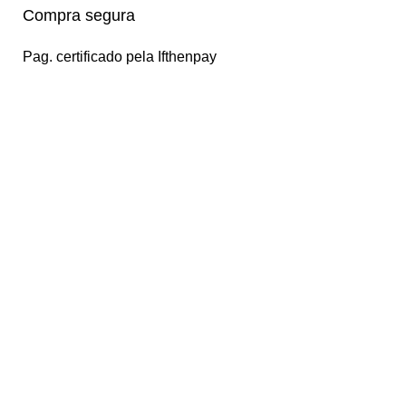
Compra segura
Pag. certificado pela Ifthenpay
Contactos
(+351) 302 041 559
(Chamada para a rede fixa nacional)
Rua do Casalinho 10-12
2025-223 Alcanede – Santarém
Info@fortis-alarms.com
Categorias de produto
Acessórios de Alarme
Kits de Alarmes
Políticas de Privacidade